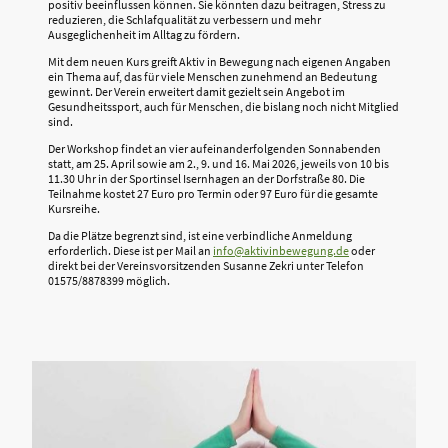
positiv beeinflussen können. Sie könnten dazu beitragen, Stress zu
reduzieren, die Schlafqualität zu verbessern und mehr
Ausgeglichenheit im Alltag zu fördern.
Mit dem neuen Kurs greift Aktiv in Bewegung nach eigenen Angaben
ein Thema auf, das für viele Menschen zunehmend an Bedeutung
gewinnt. Der Verein erweitert damit gezielt sein Angebot im
Gesundheitssport, auch für Menschen, die bislang noch nicht Mitglied
sind.
Der Workshop findet an vier aufeinanderfolgenden Sonnabenden
statt, am 25. April sowie am 2., 9. und 16. Mai 2026, jeweils von 10 bis
11.30 Uhr in der Sportinsel Isernhagen an der Dorfstraße 80. Die
Teilnahme kostet 27 Euro pro Termin oder 97 Euro für die gesamte
Kursreihe.
Da die Plätze begrenzt sind, ist eine verbindliche Anmeldung
erforderlich. Diese ist per Mail an
info@aktivinbewegung.de
oder
direkt bei der Vereinsvorsitzenden Susanne Zekri unter Telefon
01575/8878399 möglich.