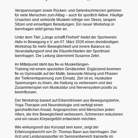
Verspannungen sowie Rücken- und Gelenkschmerzen gehören
für viele Menschen zum Alltag – auch für sportlich Aktive. Häufige
Ursachen sind verkürzte Muskeln infolge von Stress, langem
Sitzen und einseitigen Belastungen. Ein neuer Workshop in
Isernhagen setzt genau hier an.
Unter dem Titel „Länge schafft Freiheit“ bietet der Sportverein
Aktiv in Bewegung e.V. am 07. März 2026 einen dreistündigen
Workshop für mehr Beweglichkeit und innere Balance an.
Veranstaltungsort sind die Räumlichkeiten der Sportinsel
Isernhagen. Die Leitung übernimmt Susanne Zekri.
Im Mittelpunkt steht das fle-xx Muskellängen-
Training mit einem speziellen Gerätezirkel. Ergänzend kommen
fle-xx Gymnastik auf der Matte, bewusste Atmung und Phasen
der Tiefenentspannung zum Einsatz. Ziel ist es, muskuläre
Spannungen zu lösen, die Haltung zu verbessern und das
Zusammenspiel von Muskulatur und Nervensystem positiv zu
beeinflussen.
Der Workshop basiert auf Erkenntnissen aus Bewegungslehre,
Yoga-Therapie und Neurobiologie und verfolgt einen
ganzheitlichen Ansatz. Angesprochen sind Menschen jeden
Alters, die ihre Beweglichkeit verbessern, Schmerzen reduzieren
und ein neues Körpergefühl entwickeln möchten.
Wie wirkungsvoll das Konzept sein kann, zeigt der
Erfahrungsbericht von Dr. Thomas Baun aus Isernhagen. Der
Arzt und Leistungssportler im Seniorenbereich trainierte im