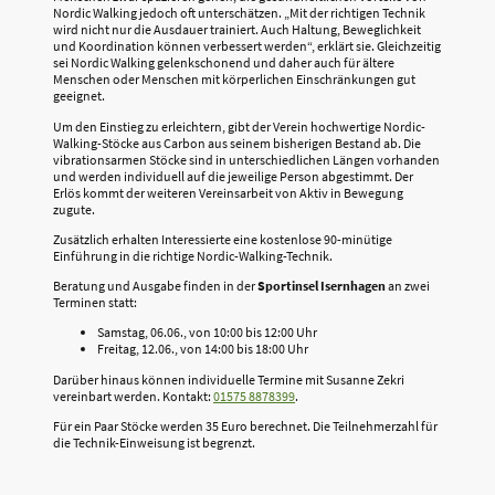
Nordic Walking jedoch oft unterschätzen. „Mit der richtigen Technik
wird nicht nur die Ausdauer trainiert. Auch Haltung, Beweglichkeit
und Koordination können verbessert werden“, erklärt sie. Gleichzeitig
sei Nordic Walking gelenkschonend und daher auch für ältere
Menschen oder Menschen mit körperlichen Einschränkungen gut
geeignet.
Um den Einstieg zu erleichtern, gibt der Verein hochwertige Nordic-
Walking-Stöcke aus Carbon aus seinem bisherigen Bestand ab. Die
vibrationsarmen Stöcke sind in unterschiedlichen Längen vorhanden
und werden individuell auf die jeweilige Person abgestimmt. Der
Erlös kommt der weiteren Vereinsarbeit von Aktiv in Bewegung
zugute.
Zusätzlich erhalten Interessierte eine kostenlose 90-minütige
Einführung in die richtige Nordic-Walking-Technik.
Beratung und Ausgabe finden in der
Sportinsel Isernhagen
an zwei
Terminen statt:
Samstag, 06.06., von 10:00 bis 12:00 Uhr
Freitag, 12.06., von 14:00 bis 18:00 Uhr
Darüber hinaus können individuelle Termine mit Susanne Zekri
vereinbart werden. Kontakt:
01575 8878399
.
Für ein Paar Stöcke werden 35 Euro berechnet. Die Teilnehmerzahl für
die Technik-Einweisung ist begrenzt.