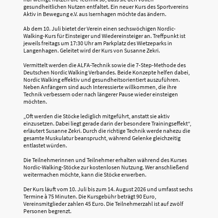
gesundheitlichen Nutzen entfaltet. Ein neuer Kurs des Sportvereins
Aktiv in Bewegung e.V. aus Isernhagen möchte das ändern.
Ab dem 10. Juli bietet der Verein einen sechswöchigen Nordic-
Walking-Kurs für Einsteiger und Wiedereinsteiger an. Treffpunkt ist
jeweils freitags um 17:30 Uhr am Parkplatz des Wietzeparks in
Langenhagen. Geleitet wird der Kurs von Susanne Zekri.
Vermittelt werden die ALFA-Technik sowie die 7-Step-Methode des
Deutschen Nordic Walking Verbandes. Beide Konzepte helfen dabei,
Nordic Walking effektiv und gesundheitsorientiert auszuführen.
Neben Anfängern sind auch Interessierte willkommen, die ihre
Technik verbessern oder nach längerer Pause wieder einsteigen
möchten.
„Oft werden die Stöcke lediglich mitgeführt, anstatt sie aktiv
einzusetzen. Dabei liegt gerade darin der besondere Trainingseffekt“,
erläutert Susanne Zekri. Durch die richtige Technik werde nahezu die
gesamte Muskulatur beansprucht, während Gelenke gleichzeitig
entlastet würden.
Die Teilnehmerinnen und Teilnehmer erhalten während des Kurses
Nordic-Walking-Stöcke zur kostenlosen Nutzung. Wer anschließend
weitermachen möchte, kann die Stöcke erwerben.
Der Kurs läuft vom 10. Juli bis zum 14. August 2026 und umfasst sechs
Termine à 75 Minuten. Die Kursgebühr beträgt 90 Euro,
Vereinsmitglieder zahlen 45 Euro. Die Teilnehmerzahl ist auf zwölf
Personen begrenzt.