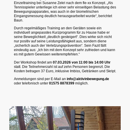
Einzeltraining bei Susanne Zekri nach dem fle-xx Konzept. „Als
Tennisspieler unterliege ich einer sehr einseitigen Belastung des
Bewegungsapparates, was auch in der biometrischen
Eingangsmessung deutlich herausgearbeitet wurde“, berichtet
Baun.
Durch regelmäßiges Training an den Geräten sowie ein
individuell angepasstes Kurzprogramm für zu Hause habe er
seine Beweglichkeit „deutlich gesteigert“. Dies wirke sich nicht
nur positiv auf seine Leistungsfähigkeit aus, sondern diene
„sicherlich auch der Verletzungsprävention“. Sein Fazit fällt
eindeutig aus: „Ich bin mit dem Konzept sehr zufrieden und kann
es mit gutem Gewissen weiterempfehlen.“
Der Workshop findet am
07.03.2026 von 11:00 bis 14:00 Uhr
statt. Die Teilnehmerzahl ist auf zehn Personen begrenzt. Die
Kosten betragen 37 Euro, inklusive Imbiss, Getränken und Skript.
Anmeldungen sind per E-Mail an
info@aktivinbewegung.de
oder telefonisch unter
01575 8878399
möglich.