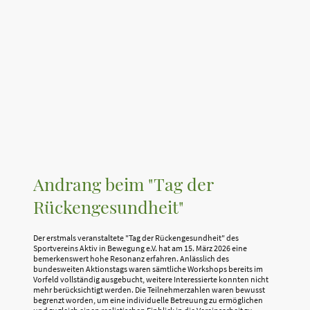
Andrang beim "Tag der
Rückengesundheit"
Der erstmals veranstaltete "Tag der Rückengesundheit" des
Sportvereins Aktiv in Bewegung e.V. hat am 15. März 2026 eine
bemerkenswert hohe Resonanz erfahren. Anlässlich des
bundesweiten Aktionstags waren sämtliche Workshops bereits im
Vorfeld vollständig ausgebucht, weitere Interessierte konnten nicht
mehr berücksichtigt werden. Die Teilnehmerzahlen waren bewusst
begrenzt worden, um eine individuelle Betreuung zu ermöglichen