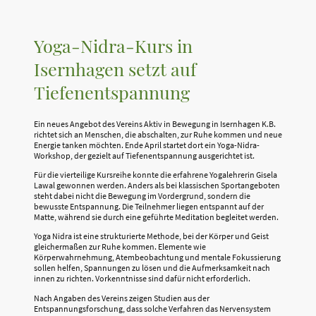
Yoga-Nidra-Kurs in
Isernhagen setzt auf
Tiefenentspannung
Ein neues Angebot des Vereins Aktiv in Bewegung in Isernhagen K.B.
richtet sich an Menschen, die abschalten, zur Ruhe kommen und neue
Energie tanken möchten. Ende April startet dort ein Yoga-Nidra-
Workshop, der gezielt auf Tiefenentspannung ausgerichtet ist.
Für die vierteilige Kursreihe konnte die erfahrene Yogalehrerin Gisela
Lawal gewonnen werden. Anders als bei klassischen Sportangeboten
steht dabei nicht die Bewegung im Vordergrund, sondern die
bewusste Entspannung. Die Teilnehmer liegen entspannt auf der
Matte, während sie durch eine geführte Meditation begleitet werden.
Yoga Nidra ist eine strukturierte Methode, bei der Körper und Geist
gleichermaßen zur Ruhe kommen. Elemente wie
Körperwahrnehmung, Atembeobachtung und mentale Fokussierung
sollen helfen, Spannungen zu lösen und die Aufmerksamkeit nach
innen zu richten. Vorkenntnisse sind dafür nicht erforderlich.
Nach Angaben des Vereins zeigen Studien aus der
Entspannungsforschung, dass solche Verfahren das Nervensystem