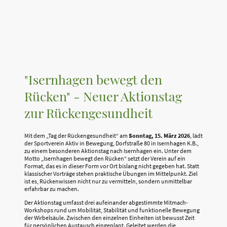
"Isernhagen bewegt den
Rücken" - Neuer Aktionstag
zur Rückengesundheit
Mit dem „Tag der Rückengesundheit“ am
Sonntag, 15. März 2026
, lädt
der Sportverein Aktiv in Bewegung, Dorfstraße 80 in Isernhagen K.B.,
zu einem besonderen Aktionstag nach Isernhagen ein. Unter dem
Motto „Isernhagen bewegt den Rücken“ setzt der Verein auf ein
Format, das es in dieser Form vor Ort bislang nicht gegeben hat. Statt
klassischer Vorträge stehen praktische Übungen im Mittelpunkt. Ziel
ist es, Rückenwissen nicht nur zu vermitteln, sondern unmittelbar
erfahrbar zu machen.
Der Aktionstag umfasst drei aufeinander abgestimmte Mitmach-
Workshops rund um Mobilität, Stabilität und funktionelle Bewegung
der Wirbelsäule. Zwischen den einzelnen Einheiten ist bewusst Zeit
für persönlichen Austausch eingeplant. Geleitet werden die