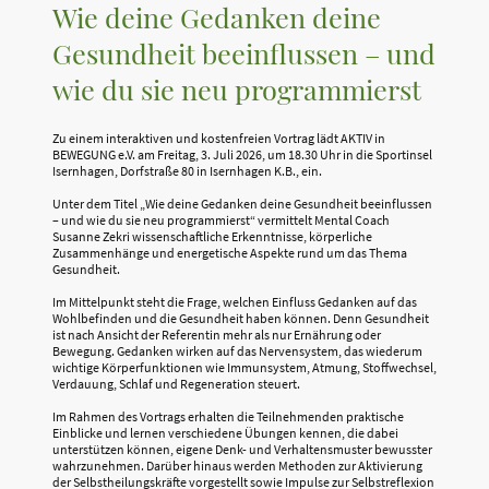
Wie deine Gedanken deine
Gesundheit beeinflussen – und
wie du sie neu programmierst
Zu einem interaktiven und kostenfreien Vortrag lädt AKTIV in
BEWEGUNG e.V. am Freitag, 3. Juli 2026, um 18.30 Uhr in die Sportinsel
Isernhagen, Dorfstraße 80 in Isernhagen K.B., ein.
Unter dem Titel „Wie deine Gedanken deine Gesundheit beeinflussen
– und wie du sie neu programmierst“ vermittelt Mental Coach
Susanne Zekri wissenschaftliche Erkenntnisse, körperliche
Zusammenhänge und energetische Aspekte rund um das Thema
Gesundheit.
Im Mittelpunkt steht die Frage, welchen Einfluss Gedanken auf das
Wohlbefinden und die Gesundheit haben können. Denn Gesundheit
ist nach Ansicht der Referentin mehr als nur Ernährung oder
Bewegung. Gedanken wirken auf das Nervensystem, das wiederum
wichtige Körperfunktionen wie Immunsystem, Atmung, Stoffwechsel,
Verdauung, Schlaf und Regeneration steuert.
Im Rahmen des Vortrags erhalten die Teilnehmenden praktische
Einblicke und lernen verschiedene Übungen kennen, die dabei
unterstützen können, eigene Denk- und Verhaltensmuster bewusster
wahrzunehmen. Darüber hinaus werden Methoden zur Aktivierung
der Selbstheilungskräfte vorgestellt sowie Impulse zur Selbstreflexion