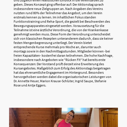
und zugleich einen realistischen Einblick in die Vereinsarbeit zu
geben. Dieses Konzept ging offenbar auf: Der Aktionstag sprach
insbesondere neue Zielgruppen an. Nach Angaben des Vereins
nutzten rund 80% der Teilnehmer das Angebot, um den Verein
erstmals kennen zu lernen. Im inhaltlichen Fokus standen
Funktionstraining und Reha-Sport, die gezielt bei Beschwerden des
Bewegungsapparates eingesetzt werden. Voraussetzung für die
Teilnahme ist eine ärztliche Verordnung, die von der Krankenkasse
genehmigt werden muss. Diese Form der Verordnung unterscheidet
sich von klassischen Rezepten unteranderem dadurch, dass sie keiner
festen Mengenbegrenzung unterliegt. Der Verein bietet
entsprechende Kurse mehrmals pro Woche an, darunter auch
montags sowie in den Nachmittagsstunden. Mitglieder können -bei
freien Kapazitäten- kostenfrei daran teilnehmen. Die hohe Nachfrage,
insbesondere nach Angeboten wie "Rücken Fit" hat bereits erste
Konsequenzen: Der Vorstand prüft derzeit eine Erweiterung des
Kursangebotes. Maßgeblich zum Erfolg des Aktionstags beigetragen
hat das ehrenamtliche Engagement im Hintergrund. Besonders
hervorgehoben werden dabei die organisatorischen Leistungen von
Dr. Annette Heuer, Marion Krause-Schlüter, Ingrid Saupe, Stefanie
Rose und Antje Eggers.