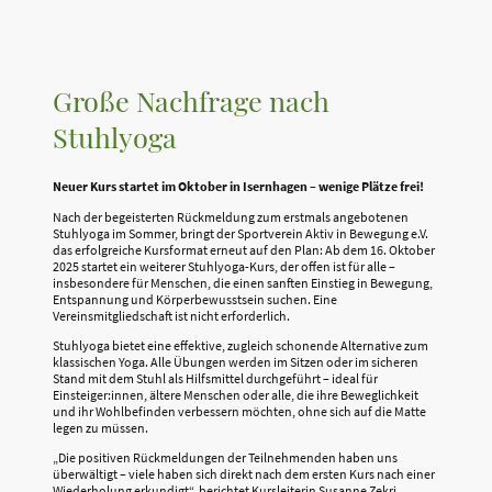
Große Nachfrage nach
Stuhlyoga
Neuer Kurs startet im Oktober in Isernhagen – wenige Plätze frei!
Nach der begeisterten Rückmeldung zum erstmals angebotenen
Stuhlyoga im Sommer, bringt der Sportverein Aktiv in Bewegung e.V.
das erfolgreiche Kursformat erneut auf den Plan: Ab dem 16. Oktober
2025 startet ein weiterer Stuhlyoga-Kurs, der offen ist für alle –
insbesondere für Menschen, die einen sanften Einstieg in Bewegung,
Entspannung und Körperbewusstsein suchen. Eine
Vereinsmitgliedschaft ist nicht erforderlich.
Stuhlyoga bietet eine effektive, zugleich schonende Alternative zum
klassischen Yoga. Alle Übungen werden im Sitzen oder im sicheren
Stand mit dem Stuhl als Hilfsmittel durchgeführt – ideal für
Einsteiger:innen, ältere Menschen oder alle, die ihre Beweglichkeit
und ihr Wohlbefinden verbessern möchten, ohne sich auf die Matte
legen zu müssen.
„Die positiven Rückmeldungen der Teilnehmenden haben uns
überwältigt – viele haben sich direkt nach dem ersten Kurs nach einer
Wiederholung erkundigt“, berichtet Kursleiterin Susanne Zekri,