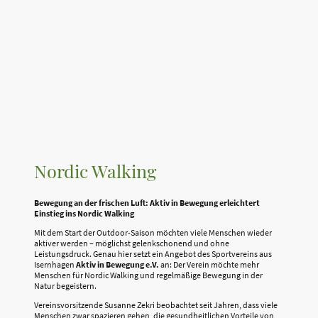
Nordic Walking
Bewegung an der frischen Luft: Aktiv in Bewegung erleichtert
Einstieg ins Nordic Walking
Mit dem Start der Outdoor-Saison möchten viele Menschen wieder
aktiver werden – möglichst gelenkschonend und ohne
Leistungsdruck. Genau hier setzt ein Angebot des Sportvereins aus
Isernhagen
Aktiv in Bewegung e.V.
an: Der Verein möchte mehr
Menschen für Nordic Walking und regelmäßige Bewegung in der
Natur begeistern.
Vereinsvorsitzende Susanne Zekri beobachtet seit Jahren, dass viele
Menschen zwar spazieren gehen, die gesundheitlichen Vorteile von