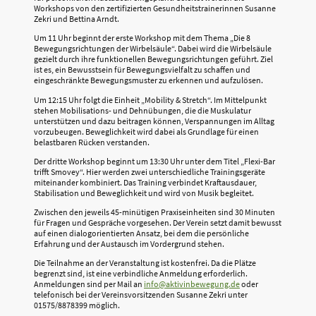
Workshops von den zertifizierten Gesundheitstrainerinnen Susanne
Zekri und Bettina Arndt.
Um 11 Uhr beginnt der erste Workshop mit dem Thema „Die 8
Bewegungsrichtungen der Wirbelsäule“. Dabei wird die Wirbelsäule
gezielt durch ihre funktionellen Bewegungsrichtungen geführt. Ziel
ist es, ein Bewusstsein für Bewegungsvielfalt zu schaffen und
eingeschränkte Bewegungsmuster zu erkennen und aufzulösen.
Um 12:15 Uhr folgt die Einheit „Mobility & Stretch“. Im Mittelpunkt
stehen Mobilisations- und Dehnübungen, die die Muskulatur
unterstützen und dazu beitragen können, Verspannungen im Alltag
vorzubeugen. Beweglichkeit wird dabei als Grundlage für einen
belastbaren Rücken verstanden.
Der dritte Workshop beginnt um 13:30 Uhr unter dem Titel „Flexi-Bar
trifft Smovey“. Hier werden zwei unterschiedliche Trainingsgeräte
miteinander kombiniert. Das Training verbindet Kraftausdauer,
Stabilisation und Beweglichkeit und wird von Musik begleitet.
Zwischen den jeweils 45-minütigen Praxiseinheiten sind 30 Minuten
für Fragen und Gespräche vorgesehen. Der Verein setzt damit bewusst
auf einen dialogorientierten Ansatz, bei dem die persönliche
Erfahrung und der Austausch im Vordergrund stehen.
Die Teilnahme an der Veranstaltung ist kostenfrei. Da die Plätze
begrenzt sind, ist eine verbindliche Anmeldung erforderlich.
Anmeldungen sind per Mail an
info@aktivinbewegung.de
oder
telefonisch bei der Vereinsvorsitzenden Susanne Zekri unter
01575/8878399 möglich.