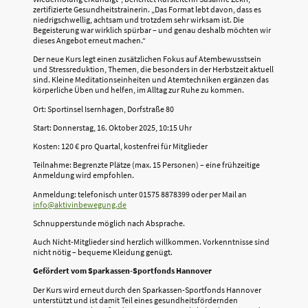
zertifizierte Gesundheitstrainerin. „Das Format lebt davon, dass es
niedrigschwellig, achtsam und trotzdem sehr wirksam ist. Die
Begeisterung war wirklich spürbar – und genau deshalb möchten wir
dieses Angebot erneut machen.“
Der neue Kurs legt einen zusätzlichen Fokus auf Atembewusstsein
und Stressreduktion, Themen, die besonders in der Herbstzeit aktuell
sind. Kleine Meditationseinheiten und Atemtechniken ergänzen das
körperliche Üben und helfen, im Alltag zur Ruhe zu kommen.
Ort: Sportinsel Isernhagen, Dorfstraße 80
Start: Donnerstag, 16. Oktober 2025, 10:15 Uhr
Kosten: 120 € pro Quartal, kostenfrei für Mitglieder
Teilnahme: Begrenzte Plätze (max. 15 Personen) – eine frühzeitige
Anmeldung wird empfohlen.
Anmeldung: telefonisch unter 01575 8878399 oder per Mail an
info@aktivinbewegung.de
Schnupperstunde möglich nach Absprache.
Auch Nicht-Mitglieder sind herzlich willkommen. Vorkenntnisse sind
nicht nötig – bequeme Kleidung genügt.
Gefördert vom Sparkassen-Sportfonds Hannover
Der Kurs wird erneut durch den Sparkassen-Sportfonds Hannover
unterstützt und ist damit Teil eines gesundheitsfördernden