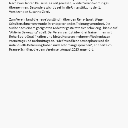
Nach zwei Jahren Pause sei es Zeit gewesen, wieder Verantwortung zu
übernehmen. Besonders wichtig sei ihr die Unterstützung der 1.
Vorsitzenden Susanne Zekri.
Zum Verein fand die neue Vorständin über den Reha-Sport: Wegen
Schulterschmerzen wurde ihr entsprechendes Trainung verordnet. Die
Suche nach einem geeigneten Anbieter gestaltete sich schwierig - bis sie auf
"Aktiv in Bewegung" stieß. Der Verein verfügt über drei Trainerinnen mit
Reha-Sport-Qualifikation und bietet Kurse an mehreren Wochentagen
vormittags und nachmittags an. "Die freundliche Atmosphäre und die
individuelle Betreuung haben mich sofort angesprochen", erinnert sich
Krause-Schlüter, die dem Verein seit August 2023 angehört.