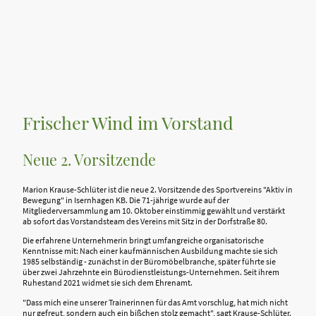
Frischer Wind im Vorstand
Neue 2. Vorsitzende
Marion Krause-Schlüter ist die neue 2. Vorsitzende des Sportvereins "Aktiv in
Bewegung" in Isernhagen KB. Die 71-jährige wurde auf der
Mitgliederversammlung am 10. Oktober einstimmig gewählt und verstärkt
ab sofort das Vorstandsteam des Vereins mit Sitz in der Dorfstraße 80.
Die erfahrene Unternehmerin bringt umfangreiche organisatorische
Kenntnisse mit: Nach einer kaufmännischen Ausbildung machte sie sich
1985 selbständig - zunächst in der Büromöbelbranche, später führte sie
über zwei Jahrzehnte ein Bürodienstleistungs-Unternehmen. Seit ihrem
Ruhestand 2021 widmet sie sich dem Ehrenamt.
"Dass mich eine unserer Trainerinnen für das Amt vorschlug, hat mich nicht
nur gefreut, sondern auch ein bißchen stolz gemacht", sagt Krause-Schlüter.